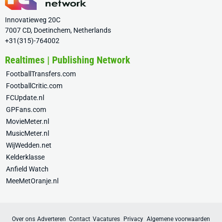
Innovatieweg 20C
7007 CD, Doetinchem, Netherlands
+31(315)-764002
Realtimes | Publishing Network
FootballTransfers.com
FootballCritic.com
FCUpdate.nl
GPFans.com
MovieMeter.nl
MusicMeter.nl
WijWedden.net
Kelderklasse
Anfield Watch
MeeMetOranje.nl
Over ons
Adverteren
Contact
Vacatures
Privacy
Algemene voorwaarden