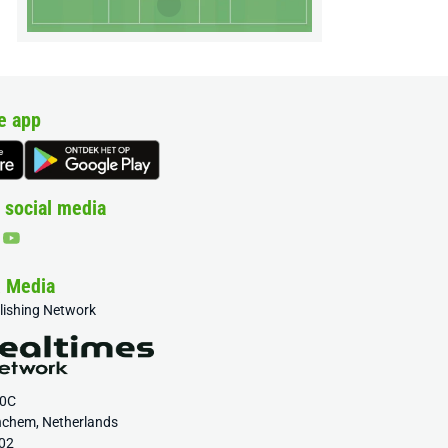
e app
 social media
& Media
blishing Network
20C
nchem, Netherlands
02