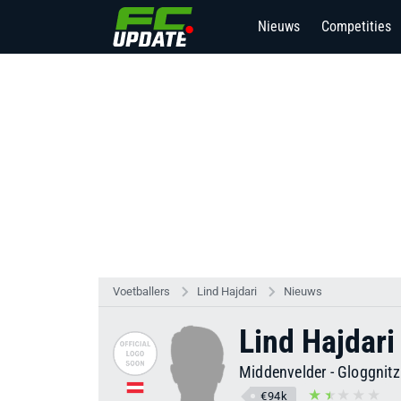
Nieuws
Competities
Voetballers
Lind Hajdari
Nieuws
Lind Hajdari
Middenvelder
-
Gloggnitz
€94k