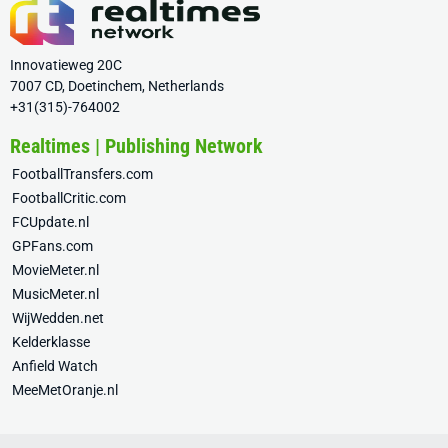
Innovatieweg 20C
7007 CD, Doetinchem, Netherlands
+31(315)-764002
Realtimes | Publishing Network
FootballTransfers.com
FootballCritic.com
FCUpdate.nl
GPFans.com
MovieMeter.nl
MusicMeter.nl
WijWedden.net
Kelderklasse
Anfield Watch
MeeMetOranje.nl