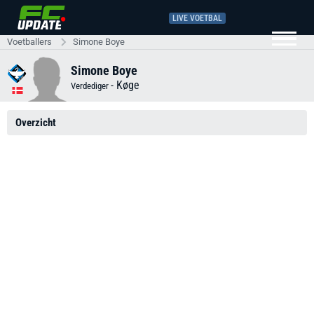
LIVE VOETBAL
Voetballers
Simone Boye
Simone Boye
-
Køge
Verdediger
Overzicht