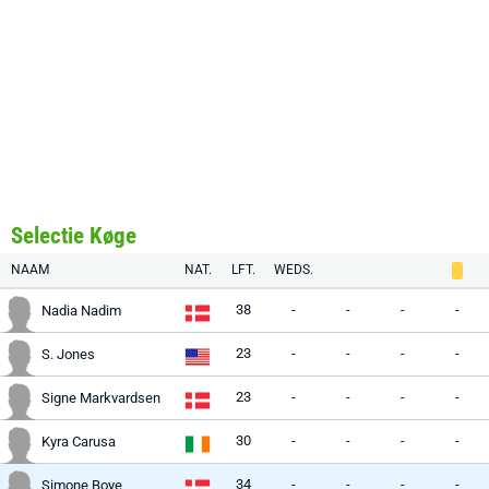
Selectie Køge
NAAM
NAT.
LFT.
WEDS.
38
-
-
-
-
Nadia Nadim
23
-
-
-
-
S. Jones
23
-
-
-
-
Signe Markvardsen
30
-
-
-
-
Kyra Carusa
34
-
-
-
-
Simone Boye