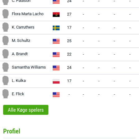
C. Paulson
24
-
-
-
-
Flora Marta Lacho
27
-
-
-
-
K. Carruthers
17
-
-
-
-
M. Schultz
25
-
-
-
-
A. Brandt
22
-
-
-
-
Samantha Williams
24
-
-
-
-
L. Kulka
17
-
-
-
-
E. Flick
-
-
-
-
-
Alle Køge spelers
Profiel