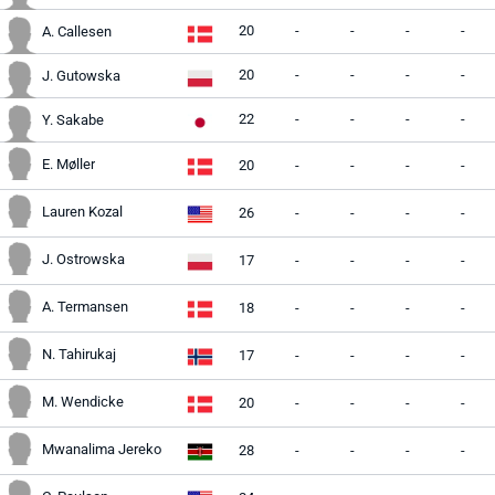
20
-
-
-
-
A. Callesen
20
-
-
-
-
J. Gutowska
22
-
-
-
-
Y. Sakabe
E. Møller
20
-
-
-
-
Lauren Kozal
26
-
-
-
-
J. Ostrowska
17
-
-
-
-
A. Termansen
18
-
-
-
-
N. Tahirukaj
17
-
-
-
-
M. Wendicke
20
-
-
-
-
Mwanalima Jereko
28
-
-
-
-