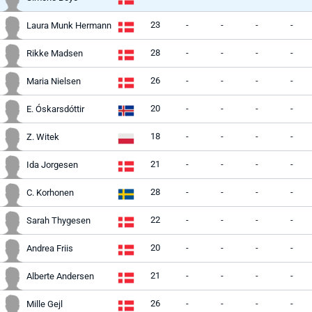
23
-
-
-
-
Laura Munk Hermann
28
-
-
-
-
Rikke Madsen
26
-
-
-
-
Maria Nielsen
20
-
-
-
-
E. Óskarsdóttir
18
-
-
-
-
Z. Witek
21
-
-
-
-
Ida Jorgesen
28
-
-
-
-
C. Korhonen
22
-
-
-
-
Sarah Thygesen
20
-
-
-
-
Andrea Friis
21
-
-
-
-
Alberte Andersen
26
-
-
-
-
Mille Gejl