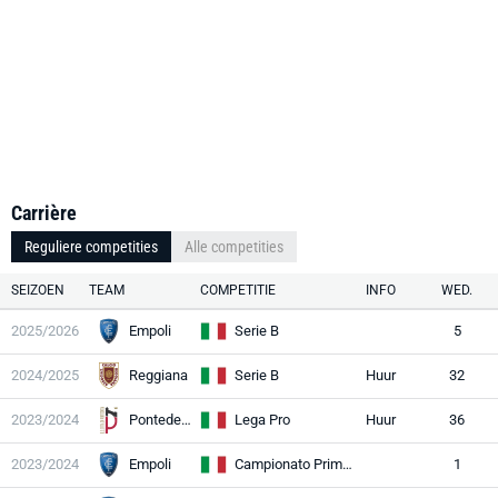
Carrière
Reguliere competities
Alle competities
SEIZOEN
TEAM
COMPETITIE
INFO
WED.
2025/2026
Empoli
Serie B
5
2024/2025
Reggiana
Serie B
Huur
32
2023/2024
Pontedera
Lega Pro
Huur
36
2023/2024
Empoli
Campionato Primavera 1
1