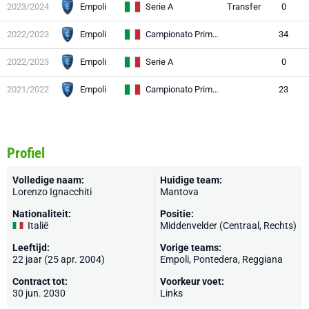
2023/2024
Empoli
Serie A
Transfer
0
2022/2023
Empoli
Campionato Primavera 1
34
2022/2023
Empoli
Serie A
0
2021/2022
Empoli
Campionato Primavera 1
23
Profiel
Volledige naam:
Huidige team:
Lorenzo Ignacchiti
Mantova
Nationaliteit:
Positie:
Italië
Middenvelder (Centraal, Rechts)
Leeftijd:
Vorige teams:
22 jaar (25 apr. 2004)
Empoli
, Pontedera,
Reggiana
Contract tot:
Voorkeur voet:
30 jun. 2030
Links