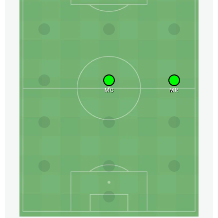
MC
MR