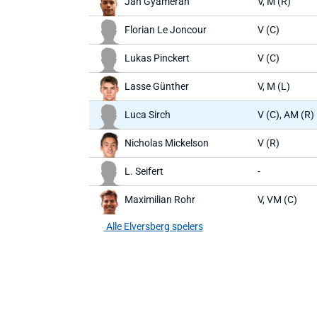
Jan Gyamerah
V, M (R)
Florian Le Joncour
V (C)
Lukas Pinckert
V (C)
Lasse Günther
V, M (L)
Luca Sirch
V (C), AM (R)
Nicholas Mickelson
V (R)
L. Seifert
-
Maximilian Rohr
V, VM (C)
Alle Elversberg spelers