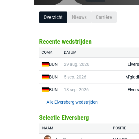
Overzicht
Nieuws
Carrière
Recente wedstrijden
COMP.
DATUM
BUN
29 aug. 2026
Elver
BUN
5 sep. 2026
M'glad
BUN
13 sep. 2026
Elver
Alle Elversberg wedstrijden
Selectie Elversberg
NAAM
POSITIE