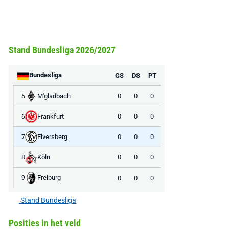
Stand Bundesliga 2026/2027
Bundesliga
GS
DS
PT
M'gladbach
0
0
0
5
Frankfurt
0
0
0
6
Elversberg
0
0
0
7
Köln
0
0
0
8
Freiburg
0
0
0
9
Stand Bundesliga
Posities in het veld