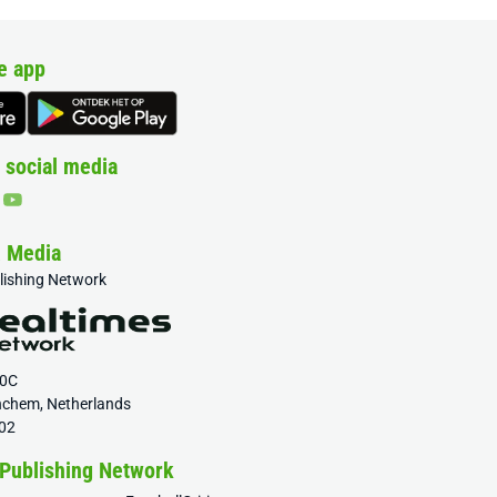
e app
 social media
& Media
blishing Network
20C
nchem, Netherlands
02
 Publishing Network