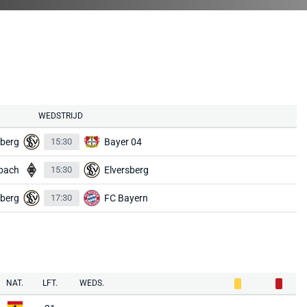
WEDSTRIJD
sberg
15:30
Bayer 04
bach
15:30
Elversberg
sberg
17:30
FC Bayern
NAT.
LFT.
WEDS.