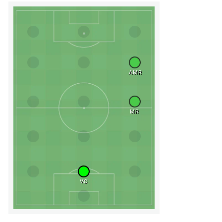
AMR
MR
VC