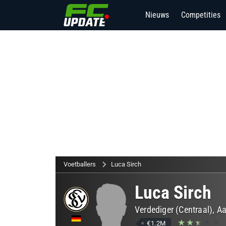
Nieuws
Competities
Voetballers
Luca Sirch
Luca Sirch
Verdediger (Centraal), 
€1.2M