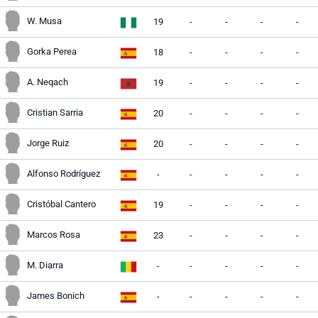
W. Musa
19
-
-
-
-
Gorka Perea
18
-
-
-
-
A. Neqach
19
-
-
-
-
Cristian Sarria
20
-
-
-
-
Jorge Ruiz
20
-
-
-
-
Alfonso Rodríguez
-
-
-
-
-
Cristóbal Cantero
19
-
-
-
-
Marcos Rosa
23
-
-
-
-
M. Diarra
-
-
-
-
-
James Bonich
-
-
-
-
-