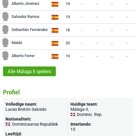
Alberto Jiménez
19
-
-
-
-
Salvador Ramos
19
-
-
-
-
Sebastián Fernández
18
-
-
-
-
Maldo
20
-
-
-
-
Alberto Ferrer
19
-
-
-
-
Alle Málaga II spelers
Profiel
Volledige naam:
Huidige team:
Lucas Bretón Salcedo
Málaga II
,
Dominic. Rep.
Nationaliteit:
Dominicaanse Republiek
Interlands:
15
Leeftijd: