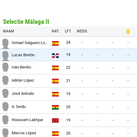
Selectie Málaga II
NAAM
NAT.
LFT.
WEDS.
24
-
-
-
-
Ismael Salguero Lobato
19
-
-
-
-
Lucas Bretón
Iván Benito
22
-
-
-
-
Adrián López
21
-
-
-
-
José Arévalo
19
-
-
-
-
A. Seidu
25
-
-
-
-
Houssam Lakhyar
19
-
-
-
-
Marcos López
20
-
-
-
-