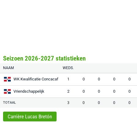
Seizoen 2026-2027 statistieken
NAAM
WEDS.
WK Kwalificatie Concacaf
1
0
0
0
0
Vriendschappelijk
2
0
0
0
0
TOTAAL
3
0
0
0
0
Carrière Lucas Bretón