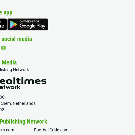
e app
 social media
& Media
blishing Network
20C
nchem, Netherlands
02
 Publishing Network
fers.com
FootballCritic.com