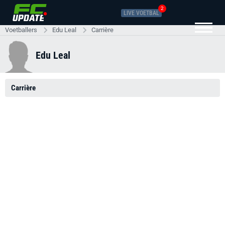
2
LIVE VOETBAL
Voetballers
Edu Leal
Carrière
Edu Leal
Carrière