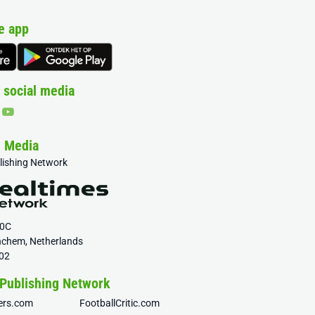
e app
 social media
& Media
blishing Network
20C
nchem, Netherlands
02
 Publishing Network
fers.com
FootballCritic.com