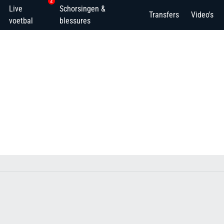
2
Live
Schorsingen &
Transfers
Video's
voetbal
blessures