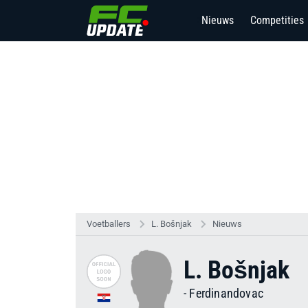
Nieuws
Competities
2
Voetballers
L. Bošnjak
Nieuws
L. Bošnjak
-
Ferdinandovac