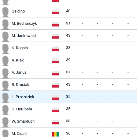
40
-
-
-
-
Galdino
31
-
-
-
-
M. Bednarczyk
43
-
-
-
-
M. Jankowski
33
-
-
-
-
K. Rogala
39
-
-
-
-
A. Kłak
37
-
-
-
-
A. Janus
43
-
-
-
-
R. Druciak
35
-
-
-
-
L. Przezdzięk
35
-
-
-
-
G. Horubała
38
-
-
-
-
W. Smarduch
36
-
-
-
-
M. Cissé