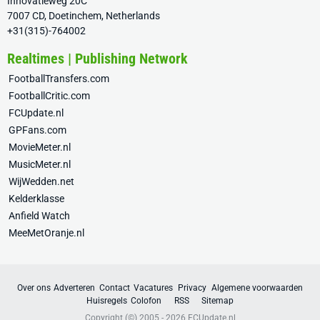
Innovatieweg 20C
7007 CD, Doetinchem, Netherlands
+31(315)-764002
Realtimes | Publishing Network
FootballTransfers.com
FootballCritic.com
FCUpdate.nl
GPFans.com
MovieMeter.nl
MusicMeter.nl
WijWedden.net
Kelderklasse
Anfield Watch
MeeMetOranje.nl
Over ons
Adverteren
Contact
Vacatures
Privacy
Algemene voorwaarden
Huisregels
Colofon
RSS
Sitemap
Copyright (©) 2005 - 2026
FCUpdate.nl