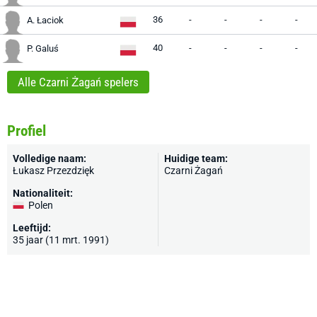
36
-
-
-
-
A. Łaciok
40
-
-
-
-
P. Galuś
Alle Czarni Żagań spelers
Profiel
Volledige naam:
Huidige team:
Łukasz Przezdzięk
Czarni Żagań
Nationaliteit:
Polen
Leeftijd:
35 jaar (11 mrt. 1991)