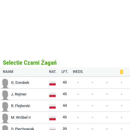
Selectie Czarni Żagań
NAAM
NAT.
LFT.
WEDS.
43
-
-
-
-
G. Dorobek
43
-
-
-
-
J. Rejmer
44
-
-
-
-
R. Flejterski
43
-
-
-
-
M. Wróbel II
39
-
-
-
-
D. Piechowiak