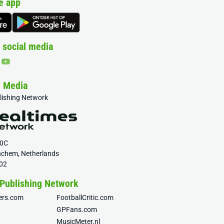
e app
 social media
& Media
blishing Network
20C
nchem, Netherlands
02
 Publishing Network
fers.com
FootballCritic.com
GPFans.com
MusicMeter.nl