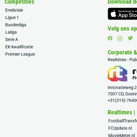
Competities
Download d
Eredivisie
Ligue 1
Bundesliga
Volg ons op
Laliga
Serie A
EK-kwalificatie
Corporate 
Premier League
Realtimes - Pu
Innovatieweg 
7007 CD, Doeti
+31(315)-7640
Realtimes |
FootballTrans
FCUpdate.nl
MovieMeter.nl