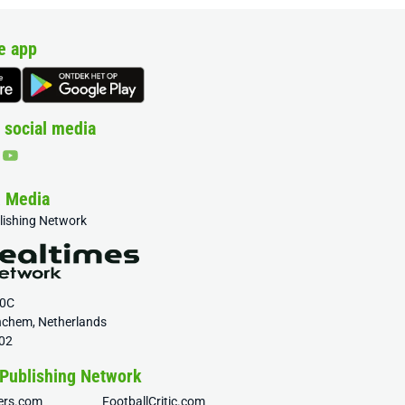
e app
 social media
& Media
blishing Network
20C
nchem, Netherlands
02
 Publishing Network
fers.com
FootballCritic.com