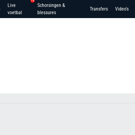
15
Live
Schorsingen &
s
Transfers
Video's
voetbal
blessures