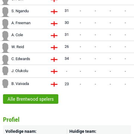
31
-
-
-
-
S. Ngandu
30
-
-
-
-
A. Freeman
31
-
-
-
-
A. Cole
26
-
-
-
-
W. Reid
34
-
-
-
-
C. Edwards
J. Olukolu
-
-
-
-
-
B. Vaivada
23
-
-
-
-
Alle Brentwood spelers
Profiel
Volledige naam:
Huidige team: