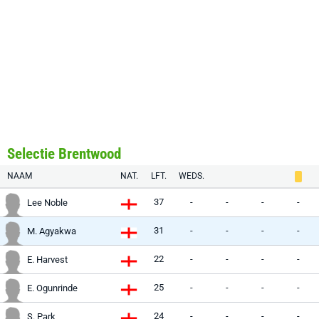
Selectie Brentwood
NAAM
NAT.
LFT.
WEDS.
37
-
-
-
-
Lee Noble
31
-
-
-
-
M. Agyakwa
22
-
-
-
-
E. Harvest
25
-
-
-
-
E. Ogunrinde
24
-
-
-
-
S. Park