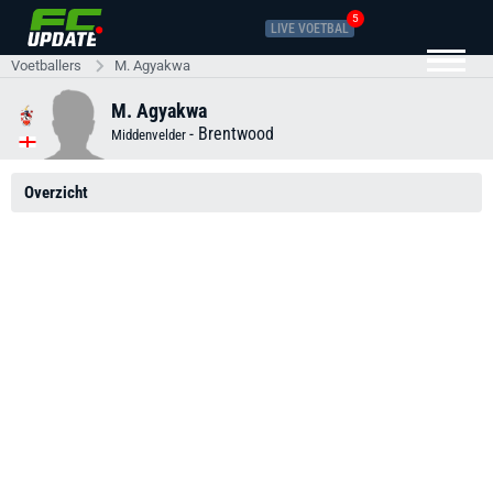
5
LIVE VOETBAL
Voetballers
M. Agyakwa
M. Agyakwa
-
Brentwood
Middenvelder
Overzicht