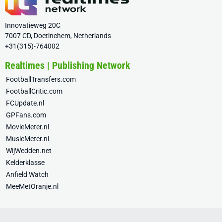
Innovatieweg 20C
7007 CD, Doetinchem, Netherlands
+31(315)-764002
Realtimes | Publishing Network
FootballTransfers.com
FootballCritic.com
FCUpdate.nl
GPFans.com
MovieMeter.nl
MusicMeter.nl
WijWedden.net
Kelderklasse
Anfield Watch
MeeMetOranje.nl