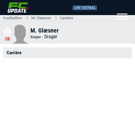
LIVE VOETBAL
Voetballers
M. Glæsner
Carrière
M. Glæsner
-
Dragør
Keeper
Carrière