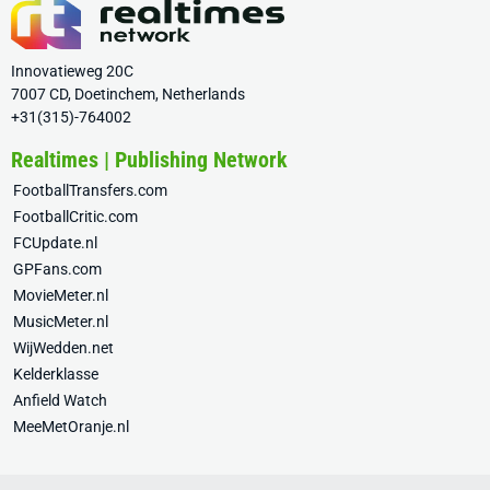
Innovatieweg 20C
7007 CD, Doetinchem, Netherlands
+31(315)-764002
Realtimes | Publishing Network
FootballTransfers.com
FootballCritic.com
FCUpdate.nl
GPFans.com
MovieMeter.nl
MusicMeter.nl
WijWedden.net
Kelderklasse
Anfield Watch
MeeMetOranje.nl