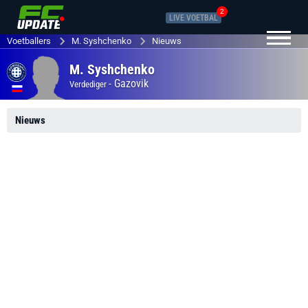
2
LIVE VOETBAL
Voetballers
M. Syshchenko
Nieuws
M. Syshchenko
-
Gazovik
Verdediger
Nieuws