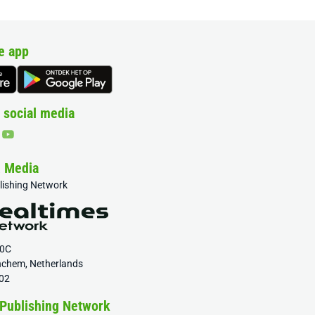
e app
 social media
& Media
blishing Network
20C
nchem, Netherlands
02
 Publishing Network