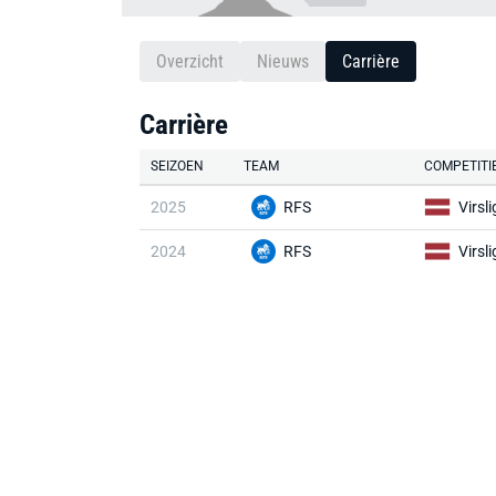
Overzicht
Nieuws
Carrière
Carrière
SEIZOEN
TEAM
COMPETITI
2025
RFS
Virsl
2024
RFS
Virsl