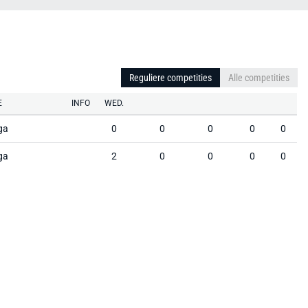
Reguliere competities
Alle competities
E
INFO
WED.
iga
0
0
0
0
0
iga
2
0
0
0
0