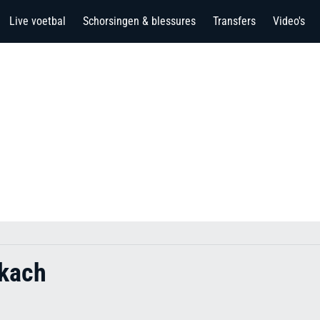
Live voetbal
Schorsingen & blessures
Transfers
Video's
kach