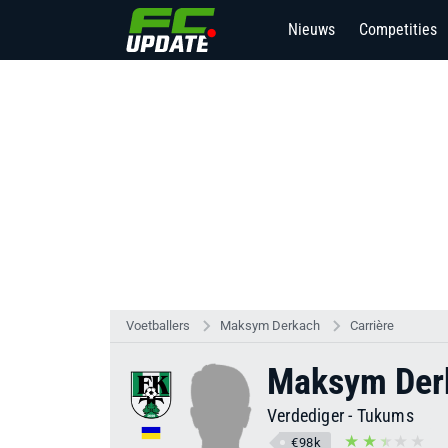
Nieuws
Competities
Voetballers
Maksym Derkach
Carrière
Maksym Der
Verdediger
-
Tukums
€98k