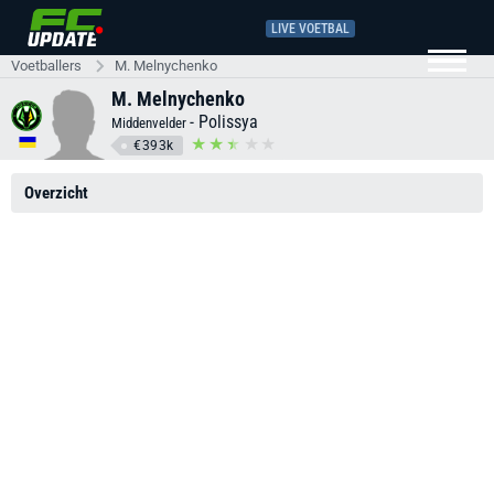
LIVE VOETBAL
Voetballers
M. Melnychenko
M. Melnychenko
-
Polissya
Middenvelder
€393k
Overzicht