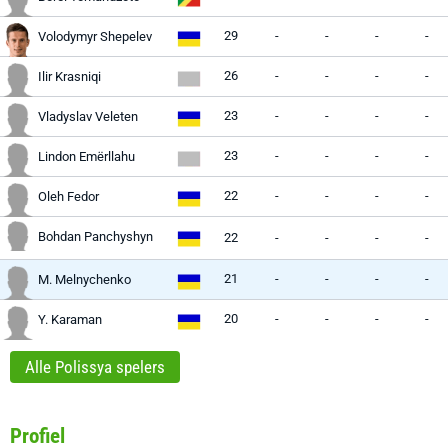
29
-
-
-
-
Volodymyr Shepelev
26
-
-
-
-
Ilir Krasniqi
23
-
-
-
-
Vladyslav Veleten
23
-
-
-
-
Lindon Emërllahu
22
-
-
-
-
Oleh Fedor
Bohdan Panchyshyn
22
-
-
-
-
21
-
-
-
-
M. Melnychenko
20
-
-
-
-
Y. Karaman
Alle Polissya spelers
Profiel