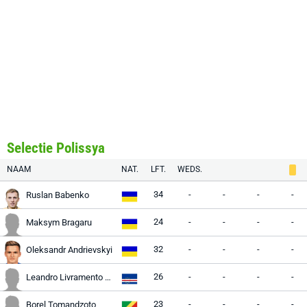
Selectie Polissya
NAAM
NAT.
LFT.
WEDS.
34
-
-
-
-
Ruslan Babenko
24
-
-
-
-
Maksym Bragaru
32
-
-
-
-
Oleksandr Andrievskyi
26
-
-
-
-
Leandro Livramento Andrade
23
-
-
-
-
Borel Tomandzoto