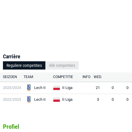
Carrière
Reguliere competities
Alle competities
SEIZOEN
TEAM
COMPETITIE
INFO
WED.
2023/2024
Lech II
II Liga
21
0
0
2022/2023
Lech II
II Liga
3
0
0
Profiel