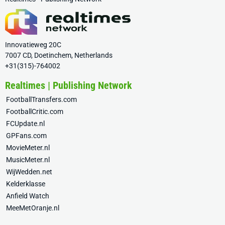
Innovatieweg 20C
7007 CD, Doetinchem, Netherlands
+31(315)-764002
Realtimes | Publishing Network
FootballTransfers.com
FootballCritic.com
FCUpdate.nl
GPFans.com
MovieMeter.nl
MusicMeter.nl
WijWedden.net
Kelderklasse
Anfield Watch
MeeMetOranje.nl