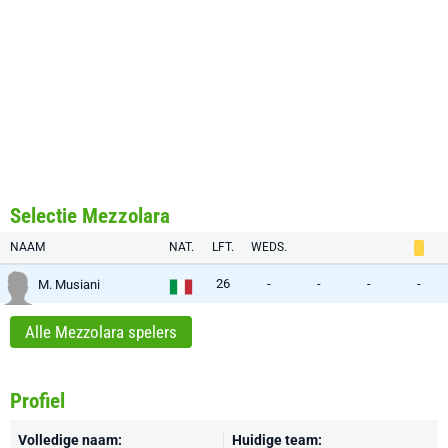
Selectie Mezzolara
NAAM
NAT.
LFT.
WEDS.
26
-
-
-
-
M. Musiani
Alle Mezzolara spelers
Profiel
Volledige naam:
Huidige team: