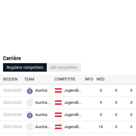
Carrière
Reguliere competities
Alle competities
SEIZOEN
TEAM
COMPETITIE
INFO
WED.
2024/2025
Austria
Jugendliga U18
0
0
0
2024/2025
Austria Wien
Jugendliga U16
9
0
0
2023/2024
Austria
Jugendliga U18
0
0
0
2023/2024
Austria Wien
Jugendliga U16
16
0
0