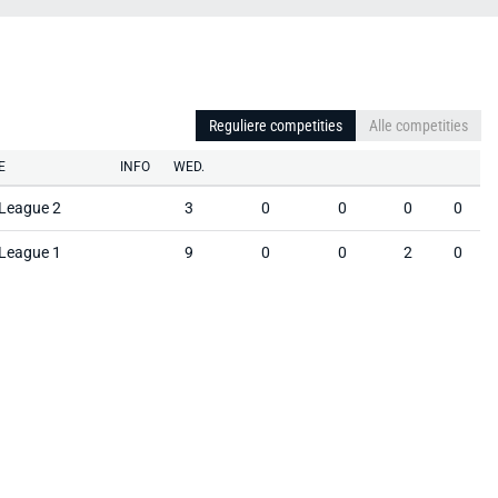
Reguliere competities
Alle competities
E
INFO
WED.
 League 2
3
0
0
0
0
 League 1
9
0
0
2
0