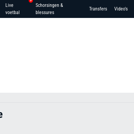
9
Live
Schorsingen &
Transfers
Video's
voetbal
blessures
e