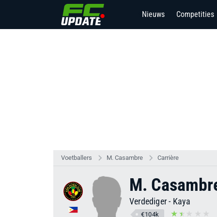
Nieuws
Competities
9
Voetballers
M. Casambre
Carrière
M. Casambr
Verdediger
-
Kaya
€104k