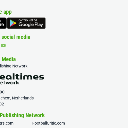
e app
 social media
& Media
blishing Network
20C
nchem, Netherlands
02
 Publishing Network
fers.com
FootballCritic.com