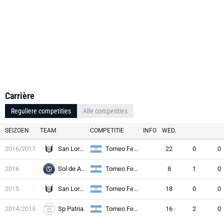
Carrière
Reguliere competities
Alle competities
SEIZOEN
TEAM
COMPETITIE
INFO
WED.
2016/2017
San Lorenzo Al
Torneo Federal A
22
0
0
2016
Sol de América
Torneo Federal A
8
1
0
2015
San Lorenzo Al
Torneo Federal A
18
0
0
2014/2015
Sp Patria
Torneo Federal A
16
2
0