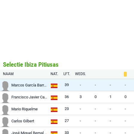
Selectie Ibiza Pitiusas
NAAM
NAT.
LFT.
WEDS.
39
-
-
-
-
Marcos García Barreno
36
3
0
1
0
Francisco Javier Cabezas
23
-
-
-
-
Mario Riquelme
27
-
-
-
-
Carlos Gilbert
33
-
-
-
-
José Miguel Bernal Ortiz