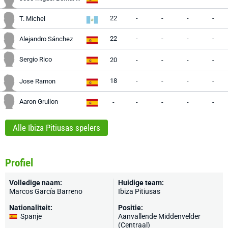
22
-
-
-
-
T. Michel
22
-
-
-
-
Alejandro Sánchez
Sergio Rico
20
-
-
-
-
18
-
-
-
-
Jose Ramon
Aaron Grullon
-
-
-
-
-
Alle Ibiza Pitiusas spelers
Profiel
Volledige naam:
Huidige team:
Marcos García Barreno
Ibiza Pitiusas
Nationaliteit:
Positie:
Spanje
Aanvallende Middenvelder
(Centraal)