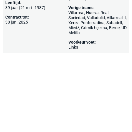
Leeftijd:
39 jaar (21 mrt. 1987)
Vorige teams:
Villarreal
,
Huelva
,
Real
Contract tot:
Sociedad
,
Valladolid
, Villarreal II,
30 jun. 2025
Xerez
,
Ponferradina
,
Sabadell
,
Miedź, Górnik Łęczna, Beroe,
UD
Melilla
Voorkeur voet:
Links