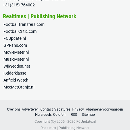
+31(315)-764002
Realtimes | Publishing Network
FootballTransfers.com
FootballCritic.com
FCUpdate.nl
GPFans.com
MovieMeter.nl
MusicMeter.nl
WijWedden.net
Kelderklasse
Anfield Watch
MeeMetOranje.nl
Over ons
Adverteren
Contact
Vacatures
Privacy
Algemene voorwaarden
Huisregels
Colofon
RSS
Sitemap
Copyright (©) 2005 - 2026
FCUpdate.nl
Realtimes | Publishing Network