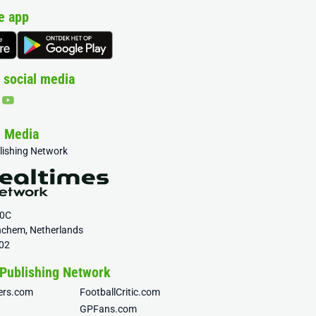
e app
 social media
& Media
blishing Network
20C
nchem, Netherlands
02
 Publishing Network
fers.com
FootballCritic.com
GPFans.com