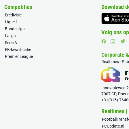
Competities
Download d
Eredivisie
Ligue 1
Bundesliga
Volg ons op
Laliga
Serie A
EK-kwalificatie
Corporate 
Premier League
Realtimes - Pu
Innovatieweg 
7007 CD, Doeti
+31(315)-7640
Realtimes |
FootballTrans
FCUpdate.nl