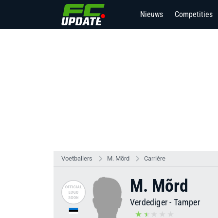
Nieuws
Competities
Voetballers
M. Mõrd
Carrière
M. Mõrd
Verdediger
-
Tamper