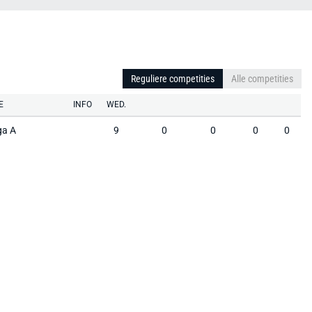
Reguliere competities
Alle competities
E
INFO
WED.
iga A
9
0
0
0
0