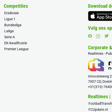
Competities
Download d
Eredivisie
Ligue 1
Bundesliga
Volg ons op
Laliga
Serie A
EK-kwalificatie
Corporate 
Premier League
Realtimes - Pu
Innovatieweg 
7007 CD, Doeti
+31(315)-7640
Realtimes |
FootballTrans
FCUpdate.nl