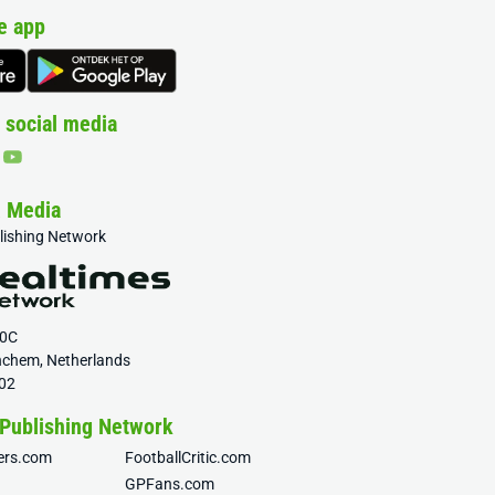
e app
 social media
& Media
blishing Network
20C
nchem, Netherlands
02
 Publishing Network
fers.com
FootballCritic.com
GPFans.com