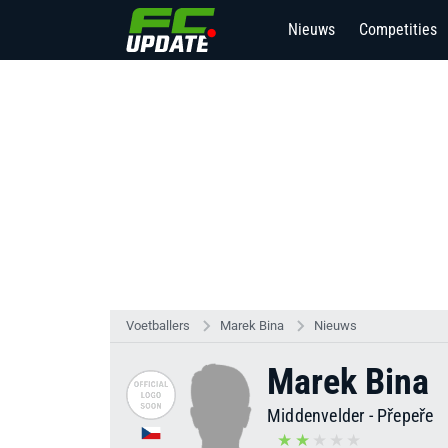
Nieuws
Competities
Voetballers
Marek Bina
Nieuws
Marek Bina
Middenvelder
-
Přepeře