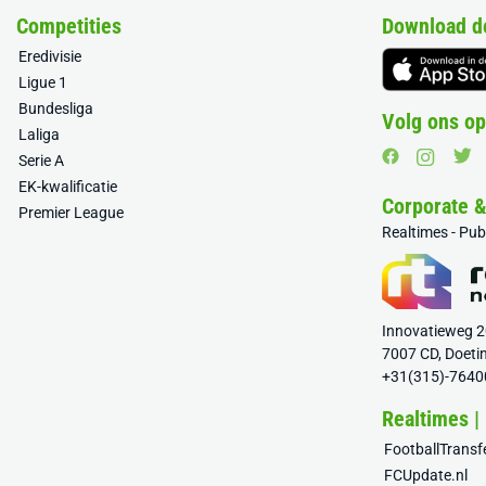
Competities
Download d
Eredivisie
Ligue 1
Bundesliga
Volg ons op
Laliga
Serie A
EK-kwalificatie
Corporate 
Premier League
Realtimes - Pu
Innovatieweg 
7007 CD, Doeti
+31(315)-7640
Realtimes |
FootballTrans
FCUpdate.nl