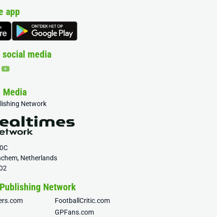
e app
 social media
& Media
blishing Network
20C
nchem, Netherlands
02
 Publishing Network
fers.com
FootballCritic.com
GPFans.com