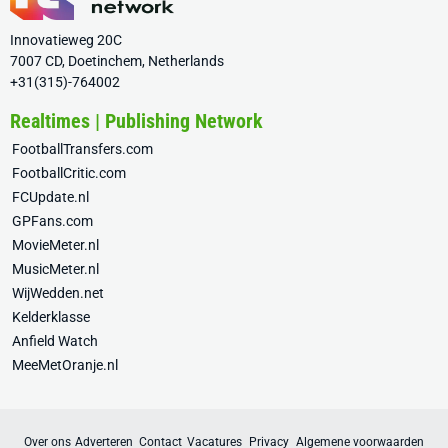
Innovatieweg 20C
7007 CD, Doetinchem, Netherlands
+31(315)-764002
Realtimes | Publishing Network
FootballTransfers.com
FootballCritic.com
FCUpdate.nl
GPFans.com
MovieMeter.nl
MusicMeter.nl
WijWedden.net
Kelderklasse
Anfield Watch
MeeMetOranje.nl
Over ons
Adverteren
Contact
Vacatures
Privacy
Algemene voorwaarden