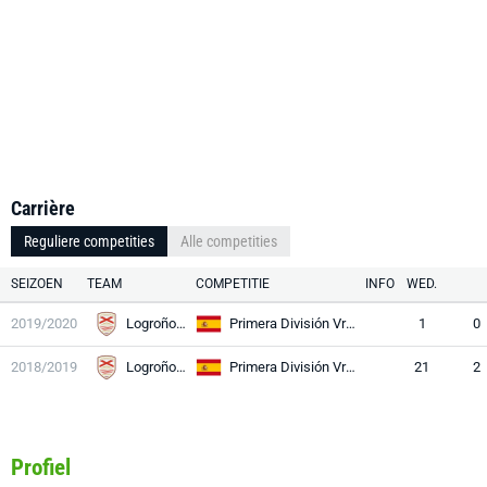
Carrière
Reguliere competities
Alle competities
SEIZOEN
TEAM
COMPETITIE
INFO
WED.
2019/2020
Logroño United
Primera División Vrouwen
1
0
2018/2019
Logroño United
Primera División Vrouwen
21
2
Profiel