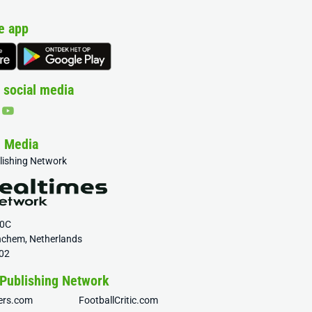
e app
 social media
& Media
blishing Network
20C
nchem, Netherlands
02
 Publishing Network
fers.com
FootballCritic.com