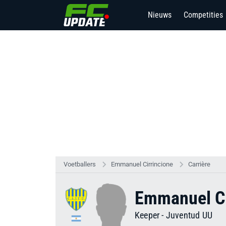
Nieuws
Competities
2
Voetballers
Emmanuel Cirrincione
Carrière
Emmanuel Ci
Keeper
-
Juventud UU