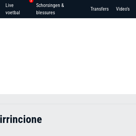
2
Live
Schorsingen &
Transfers
Video's
voetbal
blessures
rrincione