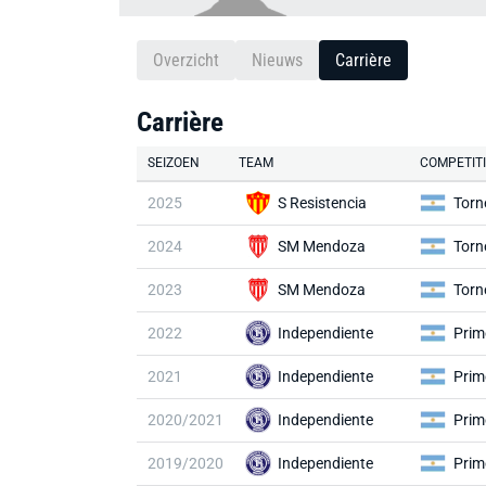
Overzicht
Nieuws
Carrière
Carrière
SEIZOEN
TEAM
COMPETIT
2025
S Resistencia
Torn
2024
SM Mendoza
Torn
2023
SM Mendoza
Torn
2022
Independiente
Prim
2021
Independiente
Prim
2020/2021
Independiente
Prim
2019/2020
Independiente
Prim