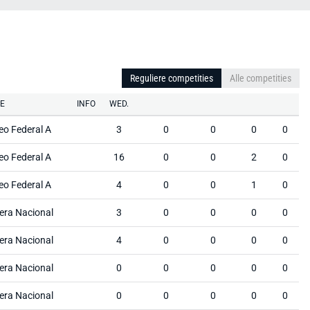
Reguliere competities
Alle competities
IE
INFO
WED.
eo Federal A
3
0
0
0
0
eo Federal A
16
0
0
2
0
eo Federal A
4
0
0
1
0
era Nacional
3
0
0
0
0
era Nacional
4
0
0
0
0
era Nacional
0
0
0
0
0
era Nacional
0
0
0
0
0