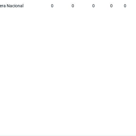
era Nacional
0
0
0
0
0