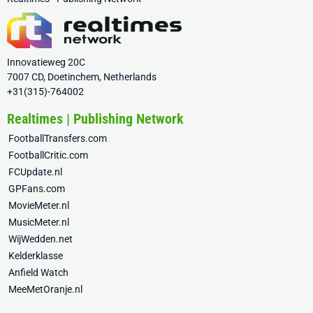
Innovatieweg 20C
7007 CD, Doetinchem, Netherlands
+31(315)-764002
Realtimes | Publishing Network
FootballTransfers.com
FootballCritic.com
FCUpdate.nl
GPFans.com
MovieMeter.nl
MusicMeter.nl
WijWedden.net
Kelderklasse
Anfield Watch
MeeMetOranje.nl