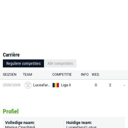
Carrière
Reguliere competities
Alle competities
SEIZOEN
TEAM
COMPETITIE
INFO
WED.
2008/2009
Luceafarul Lotus
Liga II
0
2
-
Profiel
Volledige naam:
Huidige team:
Marius Ciorchină
Luceafarul Lotus