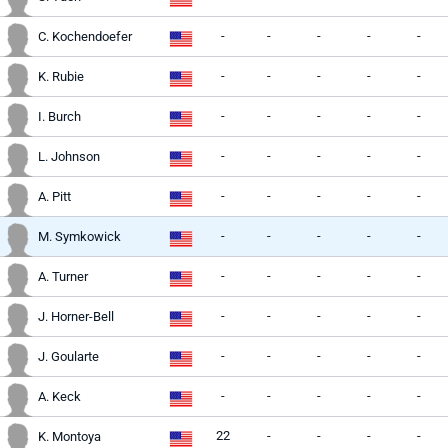
-
-
-
-
-
C. Kochendoefer
-
-
-
-
-
K. Rubie
-
-
-
-
-
I. Burch
-
-
-
-
-
L. Johnson
-
-
-
-
-
A. Pitt
-
-
-
-
-
M. Symkowick
-
-
-
-
-
A. Turner
-
-
-
-
-
J. Horner-Bell
-
-
-
-
-
J. Goularte
-
-
-
-
-
A. Keck
22
-
-
-
-
K. Montoya