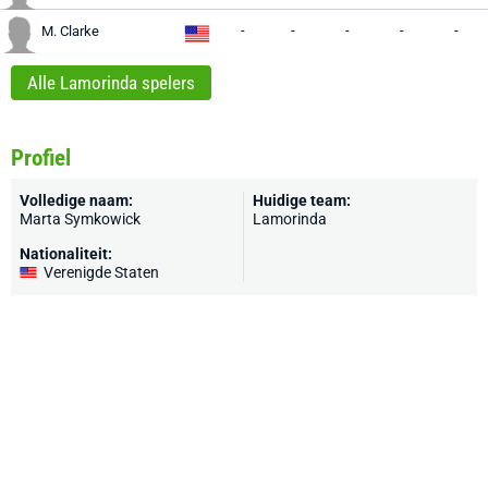
-
-
-
-
-
M. Clarke
Alle Lamorinda spelers
Profiel
Volledige naam:
Huidige team:
Marta Symkowick
Lamorinda
Nationaliteit:
Verenigde Staten