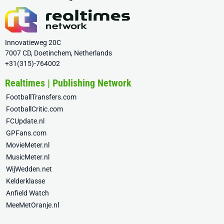
Innovatieweg 20C
7007 CD, Doetinchem, Netherlands
+31(315)-764002
Realtimes | Publishing Network
FootballTransfers.com
FootballCritic.com
FCUpdate.nl
GPFans.com
MovieMeter.nl
MusicMeter.nl
WijWedden.net
Kelderklasse
Anfield Watch
MeeMetOranje.nl