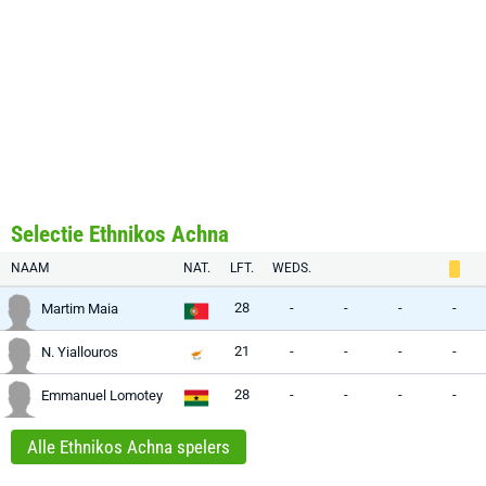
Selectie Ethnikos Achna
NAAM
NAT.
LFT.
WEDS.
28
-
-
-
-
Martim Maia
21
-
-
-
-
N. Yiallouros
28
-
-
-
-
Emmanuel Lomotey
Alle Ethnikos Achna spelers