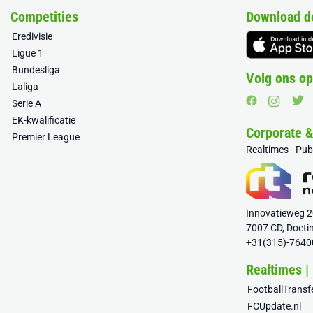
Competities
Download d
Eredivisie
Ligue 1
Bundesliga
Volg ons op
Laliga
Serie A
EK-kwalificatie
Corporate 
Premier League
Realtimes - Pu
Innovatieweg 
7007 CD, Doeti
+31(315)-7640
Realtimes |
FootballTrans
FCUpdate.nl