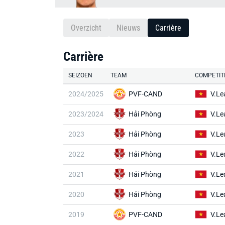
Overzicht
Nieuws
Carrière
Carrière
SEIZOEN
TEAM
COMPETIT
2024/2025
PVF-CAND
V.Le
2023/2024
Hải Phòng
V.Le
2023
Hải Phòng
V.Le
2022
Hải Phòng
V.Le
2021
Hải Phòng
V.Le
2020
Hải Phòng
V.Le
2019
PVF-CAND
V.Le