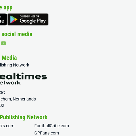
e app
 social media
& Media
blishing Network
20C
nchem, Netherlands
02
 Publishing Network
fers.com
FootballCritic.com
GPFans.com