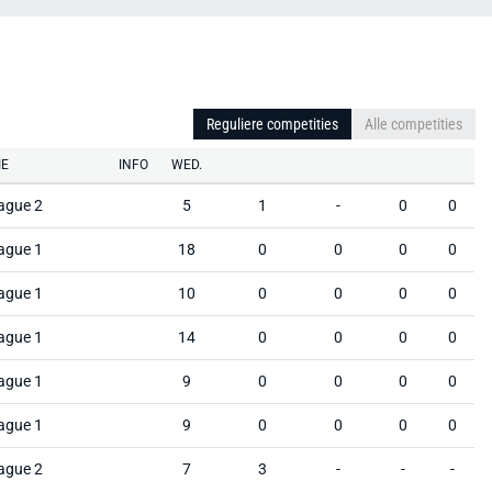
Reguliere competities
Alle competities
IE
INFO
WED.
ague 2
5
1
-
0
0
ague 1
18
0
0
0
0
ague 1
10
0
0
0
0
ague 1
14
0
0
0
0
ague 1
9
0
0
0
0
ague 1
9
0
0
0
0
ague 2
7
3
-
-
-