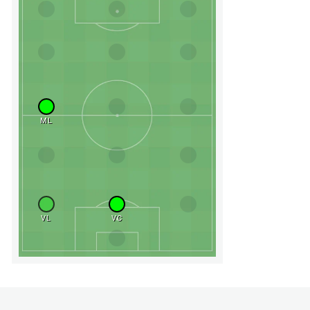
ML
VL
VC