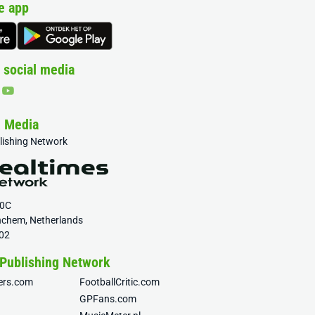
e app
 social media
& Media
blishing Network
20C
nchem, Netherlands
02
 Publishing Network
fers.com
FootballCritic.com
GPFans.com