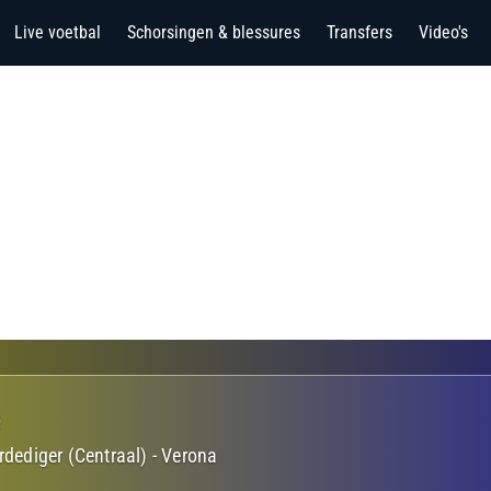
Live voetbal
Schorsingen & blessures
Transfers
Video's
e
rdediger (Centraal)
-
Verona