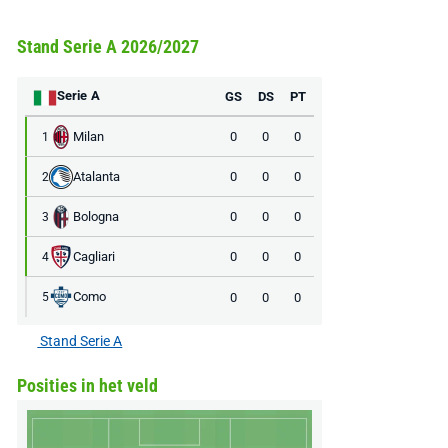
Stand Serie A 2026/2027
Serie A
GS
DS
PT
Milan
0
0
0
1
Atalanta
0
0
0
2
Bologna
0
0
0
3
Cagliari
0
0
0
4
Como
0
0
0
5
Stand Serie A
Posities in het veld