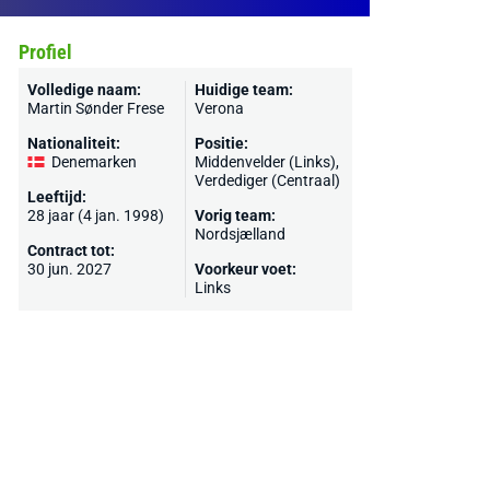
Profiel
Volledige naam:
Huidige team:
Martin Sønder Frese
Verona
Nationaliteit:
Positie:
Denemarken
Middenvelder (Links),
Verdediger (Centraal)
Leeftijd:
28 jaar (4 jan. 1998)
Vorig team:
Nordsjælland
Contract tot:
30 jun. 2027
Voorkeur voet:
Links