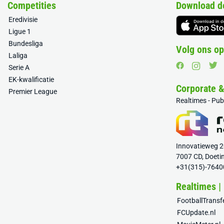
Competities
Download d
Eredivisie
Ligue 1
Bundesliga
Volg ons op
Laliga
Serie A
EK-kwalificatie
Corporate 
Premier League
Realtimes - Pu
Innovatieweg 
7007 CD, Doeti
+31(315)-7640
Realtimes |
FootballTrans
FCUpdate.nl