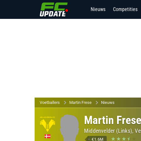
Nieuws
Competities
Voetballers
Martin Frese
Nieuws
Martin Fres
Middenvelder (Links), Ve
€1.6M