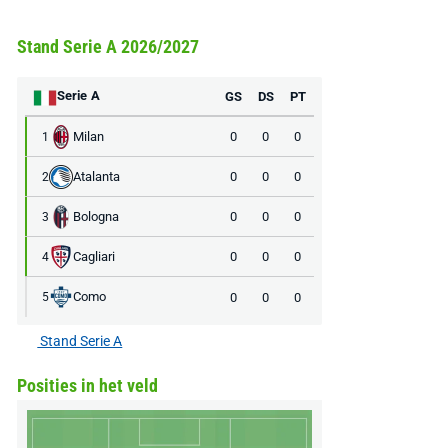
Stand Serie A 2026/2027
Serie A
GS
DS
PT
Milan
0
0
0
1
Atalanta
0
0
0
2
Bologna
0
0
0
3
Cagliari
0
0
0
4
Como
0
0
0
5
Stand Serie A
Posities in het veld