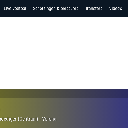
Live voetbal
Schorsingen & blessures
Transfers
Video's
e
rdediger (Centraal)
-
Verona