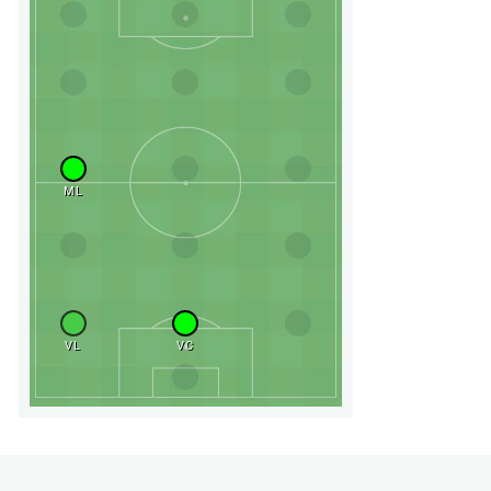
ML
VL
VC