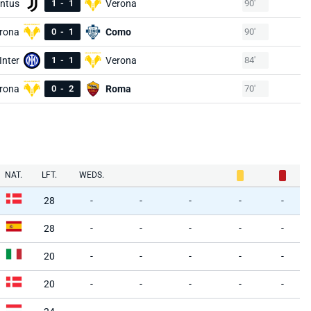
ntus
1
-
1
Verona
90'
rona
0
-
1
Como
90'
Inter
1
-
1
Verona
84'
rona
0
-
2
Roma
70'
NAT.
LFT.
WEDS.
28
-
-
-
-
-
28
-
-
-
-
-
20
-
-
-
-
-
20
-
-
-
-
-