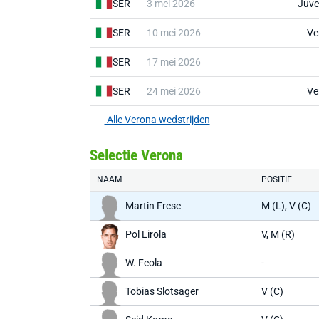
SER
3 mei 2026
Juve
SER
10 mei 2026
Ve
SER
17 mei 2026
SER
24 mei 2026
Ve
Alle Verona wedstrijden
Selectie Verona
NAAM
POSITIE
Martin Frese
M (L), V (C)
Pol Lirola
V, M (R)
W. Feola
-
Tobias Slotsager
V (C)