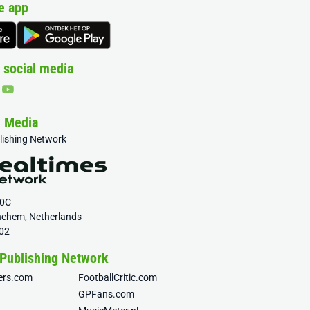
e app
 social media
& Media
blishing Network
20C
nchem, Netherlands
02
 Publishing Network
fers.com
FootballCritic.com
GPFans.com