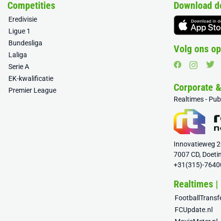
Competities
Download d
Eredivisie
Ligue 1
Bundesliga
Volg ons op
Laliga
Serie A
EK-kwalificatie
Corporate 
Premier League
Realtimes - Pu
Innovatieweg 
7007 CD, Doeti
+31(315)-7640
Realtimes |
FootballTrans
FCUpdate.nl