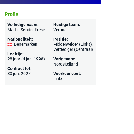
Profiel
Volledige naam:
Huidige team:
Martin Sønder Frese
Verona
Nationaliteit:
Positie:
Denemarken
Middenvelder (Links),
Verdediger (Centraal)
Leeftijd:
28 jaar (4 jan. 1998)
Vorig team:
Nordsjælland
Contract tot:
30 jun. 2027
Voorkeur voet:
Links