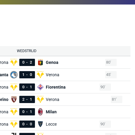
WEDSTRIJD
rona
0
-
2
Genoa
80'
lanta
1
-
0
Verona
45'
rona
0
-
1
Fiorentina
90'
orino
2
-
1
Verona
81'
rona
0
-
1
Milan
rona
0
-
0
Lecce
90'