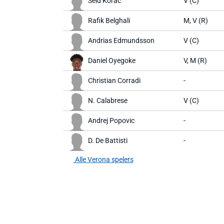
Seid Korac
V (C)
Rafik Belghali
M, V (R)
Andrias Edmundsson
V (C)
Daniel Oyegoke
V, M (R)
Christian Corradi
-
N. Calabrese
V (C)
Andrej Popovic
-
D. De Battisti
-
Alle Verona spelers