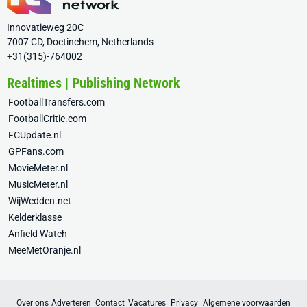
Innovatieweg 20C
7007 CD, Doetinchem, Netherlands
+31(315)-764002
Realtimes | Publishing Network
FootballTransfers.com
FootballCritic.com
FCUpdate.nl
GPFans.com
MovieMeter.nl
MusicMeter.nl
WijWedden.net
Kelderklasse
Anfield Watch
MeeMetOranje.nl
Over ons
Adverteren
Contact
Vacatures
Privacy
Algemene voorwaarden