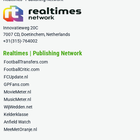
Innovatieweg 20C
7007 CD, Doetinchem, Netherlands
+31(315)-764002
Realtimes | Publishing Network
FootballTransfers.com
FootballCritic.com
FCUpdate.nl
GPFans.com
MovieMeter.nl
MusicMeter.nl
WijWedden.net
Kelderklasse
Anfield Watch
MeeMetOranje.nl