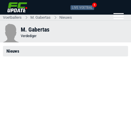
5
LIVE VOETBAL
Voetballers
M. Gabertas
Nieuws
M. Gabertas
Verdediger
Nieuws