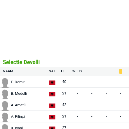
Selectie Devolli
NAAM
NAT.
LFT.
WEDS.
40
-
-
-
-
E. Demiri
21
-
-
-
-
B. Medolli
42
-
-
-
-
A. Ametlli
21
-
-
-
-
A. Pilinçi
27
-
-
-
-
X. Ivani