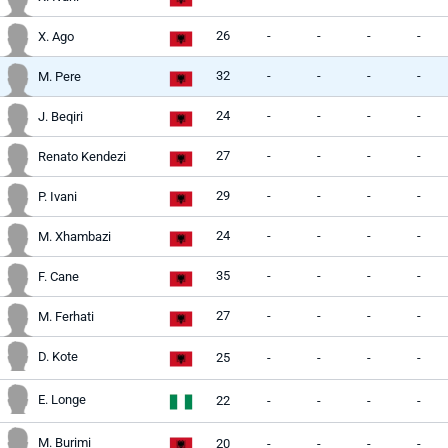
26
-
-
-
-
X. Ago
32
-
-
-
-
M. Pere
24
-
-
-
-
J. Beqiri
27
-
-
-
-
Renato Kendezi
29
-
-
-
-
P. Ivani
24
-
-
-
-
M. Xhambazi
35
-
-
-
-
F. Cane
27
-
-
-
-
M. Ferhati
D. Kote
25
-
-
-
-
E. Longe
22
-
-
-
-
M. Burimi
20
-
-
-
-