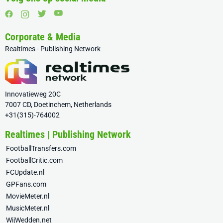
Corporate & Media
Realtimes - Publishing Network
Innovatieweg 20C
7007 CD, Doetinchem, Netherlands
+31(315)-764002
Realtimes | Publishing Network
FootballTransfers.com
FootballCritic.com
FCUpdate.nl
GPFans.com
MovieMeter.nl
MusicMeter.nl
WijWedden.net