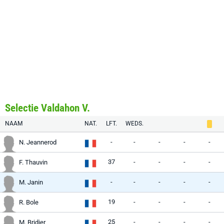
Selectie Valdahon V.
NAAM
NAT.
LFT.
WEDS.
-
-
-
-
-
N. Jeannerod
37
-
-
-
-
F. Thauvin
-
-
-
-
-
M. Janin
19
-
-
-
-
R. Bole
25
-
-
-
-
M. Bridier