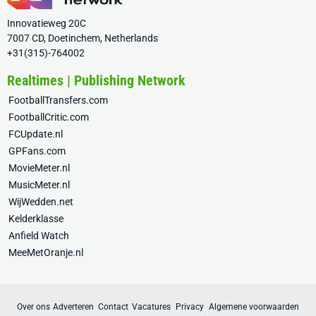
Innovatieweg 20C
7007 CD, Doetinchem, Netherlands
+31(315)-764002
Realtimes | Publishing Network
FootballTransfers.com
FootballCritic.com
FCUpdate.nl
GPFans.com
MovieMeter.nl
MusicMeter.nl
WijWedden.net
Kelderklasse
Anfield Watch
MeeMetOranje.nl
Over ons
Adverteren
Contact
Vacatures
Privacy
Algemene voorwaarden