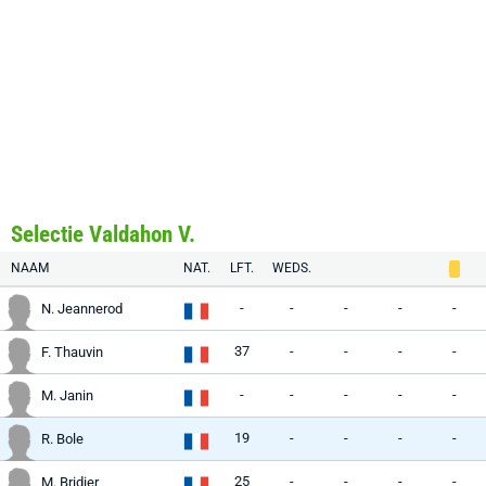
Selectie Valdahon V.
NAAM
NAT.
LFT.
WEDS.
-
-
-
-
-
N. Jeannerod
37
-
-
-
-
F. Thauvin
-
-
-
-
-
M. Janin
19
-
-
-
-
R. Bole
25
-
-
-
-
M. Bridier