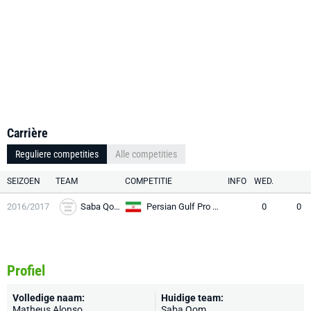
Carrière
Reguliere competities
Alle competities
SEIZOEN
TEAM
COMPETITIE
INFO
WED.
2016/2017
Saba Qom
Persian Gulf Pro League
0
0
Profiel
Volledige naam:
Huidige team:
Matheus Alonso
Saba Qom