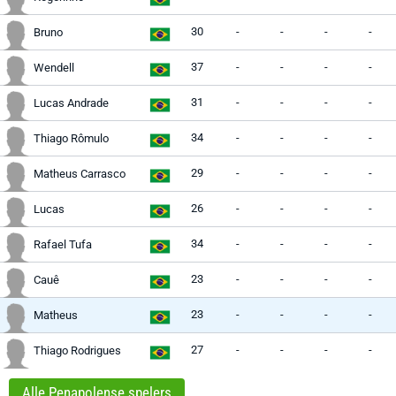
30
-
-
-
-
Bruno
37
-
-
-
-
Wendell
31
-
-
-
-
Lucas Andrade
34
-
-
-
-
Thiago Rômulo
29
-
-
-
-
Matheus Carrasco
26
-
-
-
-
Lucas
34
-
-
-
-
Rafael Tufa
23
-
-
-
-
Cauê
23
-
-
-
-
Matheus
27
-
-
-
-
Thiago Rodrigues
Alle Penapolense spelers