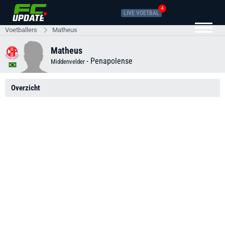
4
LIVE VOETBAL
Voetballers
Matheus
Matheus
-
Penapolense
Middenvelder
Overzicht