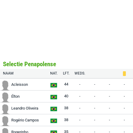
Selectie Penapolense
NAAM
NAT.
LFT.
WEDS.
44
-
-
-
-
Acleisson
40
-
-
-
-
Élton
38
-
-
-
-
Leandro Oliveira
38
-
-
-
-
Rogério Campos
35
-
-
-
-
Rogerinho