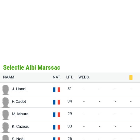
Selectie Albi Marssac
NAAM
NAT.
LFT.
WEDS.
31
-
-
-
-
J. Hanni
34
-
-
-
-
F. Cadot
29
-
-
-
-
M. Moura
33
-
-
-
-
K. Cazeau
26
-
-
-
-
S. Noël