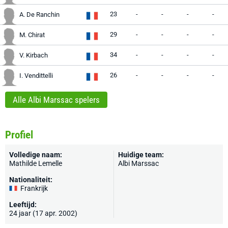
23
-
-
-
-
A. De Ranchin
29
-
-
-
-
M. Chirat
34
-
-
-
-
V. Kirbach
26
-
-
-
-
I. Vendittelli
Alle Albi Marssac spelers
Profiel
Volledige naam:
Huidige team:
Mathilde Lemelle
Albi Marssac
Nationaliteit:
Frankrijk
Leeftijd:
24 jaar (17 apr. 2002)