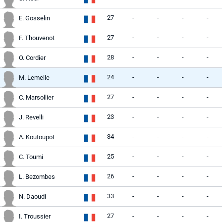
27
-
-
-
-
E. Gosselin
27
-
-
-
-
F. Thouvenot
28
-
-
-
-
O. Cordier
24
-
-
-
-
M. Lemelle
27
-
-
-
-
C. Marsollier
23
-
-
-
-
J. Revelli
34
-
-
-
-
A. Koutoupot
25
-
-
-
-
C. Toumi
26
-
-
-
-
L. Bezombes
33
-
-
-
-
N. Daoudi
27
-
-
-
-
I. Troussier