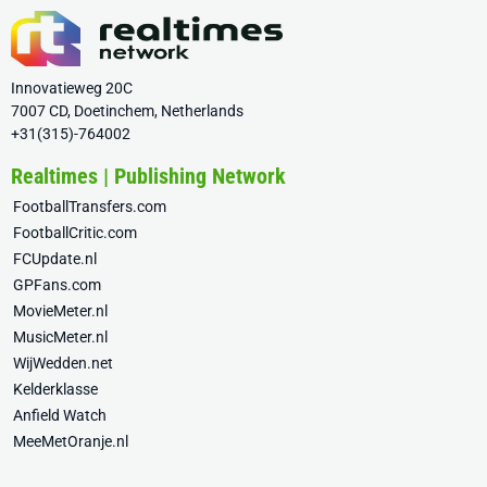
Innovatieweg 20C
7007 CD, Doetinchem, Netherlands
+31(315)-764002
Realtimes | Publishing Network
FootballTransfers.com
FootballCritic.com
FCUpdate.nl
GPFans.com
MovieMeter.nl
MusicMeter.nl
WijWedden.net
Kelderklasse
Anfield Watch
MeeMetOranje.nl