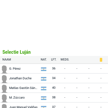
Selectie Luján
NAAM
NAT.
LFT.
WEDS.
36
-
-
-
-
G. Pérez
34
-
-
-
-
Jonathan Duche
40
-
-
-
-
Matías Gastón Sánchez
38
-
-
-
-
M. Zúccaro
37
-
-
-
-
Juan Manuel Valiñas