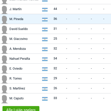
44
-
-
-
-
J. Martín
36
-
-
-
-
M. Pineda
31
-
-
-
-
David Sueldo
25
-
-
-
-
M. Giacovino
32
-
-
-
-
A. Mendoza
34
-
-
-
-
Nahuel Peralta
32
-
-
-
-
E. Oviedo
29
-
-
-
-
R. Torres
26
-
-
-
-
S. Martínez
33
-
-
-
-
M. Caputo
Alle Luján spelers