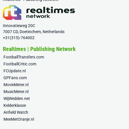
Innovatieweg 20C
7007 CD, Doetinchem, Netherlands
+31(315)-764002
Realtimes | Publishing Network
FootballTransfers.com
FootballCritic.com
FCUpdate.nl
GPFans.com
MovieMeter.nl
MusicMeter.nl
WijWedden.net
Kelderklasse
Anfield Watch
MeeMetOranje.nl