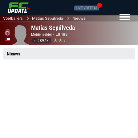
8
LIVE VOETBAL
Voetballers
Matías Sepúlveda
Nieuws
Matías Sepúlveda
-
Lanús
Middenvelder
€894k
Nieuws